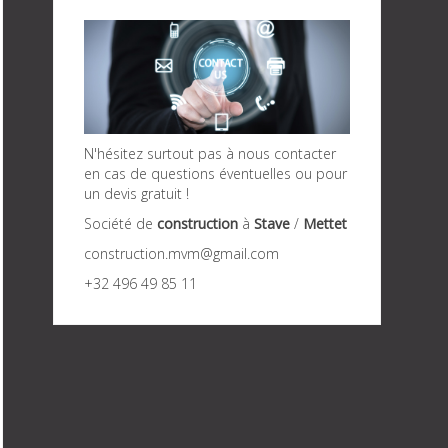
N'hésitez surtout pas à nous contacter
en cas de questions éventuelles ou pour
un devis gratuit !
Société de
construction
à
Stave
/
Mettet
construction.mvm@gmail.com
+32 496 49 85 11