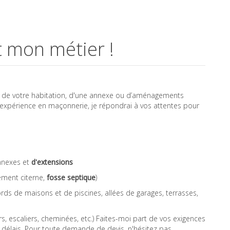
t mon métier !
n de votre habitation, d'une annexe ou d’aménagements
d'expérience en maçonnerie, je répondrai à vos attentes pour
annexes et
d'extensions
ment citerne,
fosse septique
)
ds de maisons et de piscines, allées de garages, terrasses,
rs, escaliers, cheminées, etc.) Faites-moi part de vos exigences
s délais. Pour toute demande de devis, n'hésitez pas.