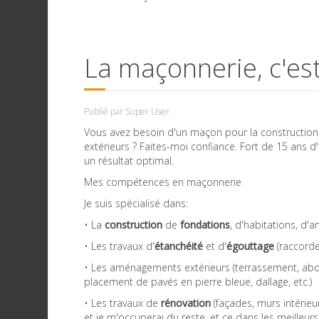
La maçonnerie, c'es
Publié par Super User.
Vous avez besoin d'un maçon pour la constructio
extérieurs ? Faites-moi confiance. Fort de 15 ans 
un résultat optimal.
Mes compétences en maçonnerie
Je suis spécialisé dans:
• La
construction
de
fondations
, d'habitations, d'
• Les travaux d'
étanchéité
et d'
égouttage
(raccorde
• Les aménagements extérieurs (terrassement, abor
placement de pavés en pierre bleue, dallage, etc.)
• Les travaux de
rénovation
(façades, murs intérieu
et je m'occuperai du reste, et ce dans les meilleur