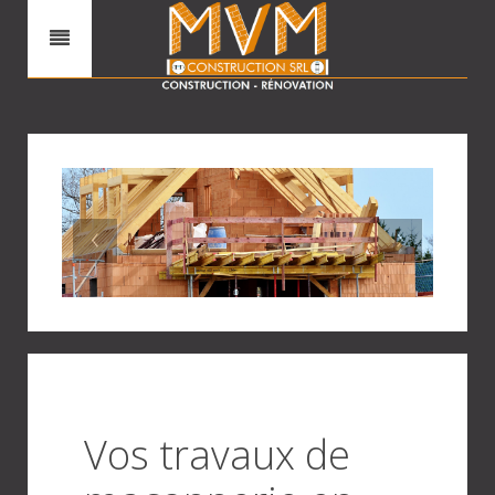
‹
›
Vos travaux de